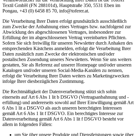
Textil GmbH (FN 288101d), Hauptstraße 350, 5531 Eben im
Pongau, +43 (0) 6458 85 70, info@toferer.at.
Die Verarbeitung Ihrer Daten erfolgt grundsätzlich ausschließlich
zum Zwecke der Anbahnung eines Vertrages bzw. nachfolgend zur
Abwicklung des abgeschlossenen Vertrages, insbesondere zur
Erfüllung der im abgeschlossenen Vertrag vereinbarten Pflichten.
Sofern Sie sich freiwillig für unseren Newsletter durch Anhaken des
entsprechenden Kästchens anmelden, erfolgt die Verarbeitung Ihrer
Daten zusätzlich zum Zwecke der elektronischen und/oder
postalischen Zusendung unseres Newsletters. Wenn Sie uns weiters
gestatten, Sie als Referenz auf unserer Homepage und/oder unseren
Katalogen und/oder unseren Social-Media-Kanälen zu nennen,
erfolgt die Verarbeitung Ihrer Daten weiters zu Marketingzwecken
infolge Ihrer diesbezüglichen Zustimmung.
Die Rechtmäßigkeit der Datenverarbeitung stützt sich sohin
einerseits auf Art 6 Abs 1 lit b DSGVO (Vertragsanbahnung und -
erfüllung) und andererseits sowohl auf Ihrer Einwilligung gemäß Art
6 Abs 1 lit a DSGVO als auch unseren berechtigten Interessen
gemäß Art 6 Abs 1 lit f DSGVO. Ein berechtigtes Interesse zur
Datenverarbeitung gemäß Art 6 Abs 1 lit f DSGVO besteht vor
allem in folgenden Fällen:
um Sie über unsere Produkte und Dienstleistungen sowie über