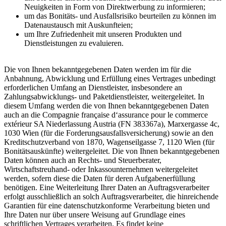
Neuigkeiten in Form von Direktwerbung zu informieren;
um das Bonitäts- und Ausfallsrisiko beurteilen zu können im
Datenaustausch mit Auskunfteien;
um Ihre Zufriedenheit mit unseren Produkten und
Dienstleistungen zu evaluieren.
Die von Ihnen bekanntgegebenen Daten werden im für die
Anbahnung, Abwicklung und Erfüllung eines Vertrages unbedingt
erforderlichen Umfang an Dienstleister, insbesondere an
Zahlungsabwicklungs- und Paketdienstleister, weitergeleitet. In
diesem Umfang werden die von Ihnen bekanntgegebenen Daten
auch an die Compagnie française d‘assurance pour le commerce
extérieur SA Niederlassung Austria (FN 383367a), Marxergasse 4c,
1030 Wien (für die Forderungsausfallsversicherung) sowie an den
Kreditschutzverband von 1870, Wagenseilgasse 7, 1120 Wien (für
Bonitätsauskünfte) weitergeleitet. Die von Ihnen bekanntgegebenen
Daten können auch an Rechts- und Steuerberater,
Wirtschaftstreuhand- oder Inkassounternehmen weitergeleitet
werden, sofern diese die Daten für deren Aufgabenerfüllung
benötigen. Eine Weiterleitung Ihrer Daten an Auftragsverarbeiter
erfolgt ausschließlich an solch Auftragsverarbeiter, die hinreichende
Garantien für eine datenschutzkonforme Verarbeitung bieten und
Ihre Daten nur über unsere Weisung auf Grundlage eines
schriftlichen Vertrages verarbeiten. Es findet keine