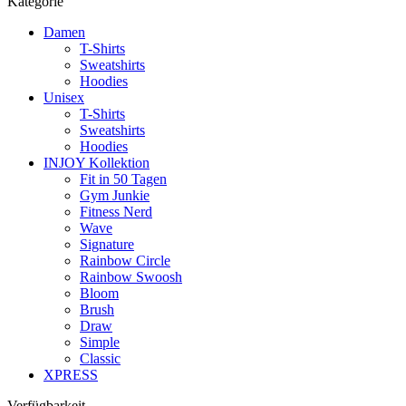
Kategorie
Damen
T-Shirts
Sweatshirts
Hoodies
Unisex
T-Shirts
Sweatshirts
Hoodies
INJOY Kollektion
Fit in 50 Tagen
Gym Junkie
Fitness Nerd
Wave
Signature
Rainbow Circle
Rainbow Swoosh
Bloom
Brush
Draw
Simple
Classic
XPRESS
Verfügbarkeit