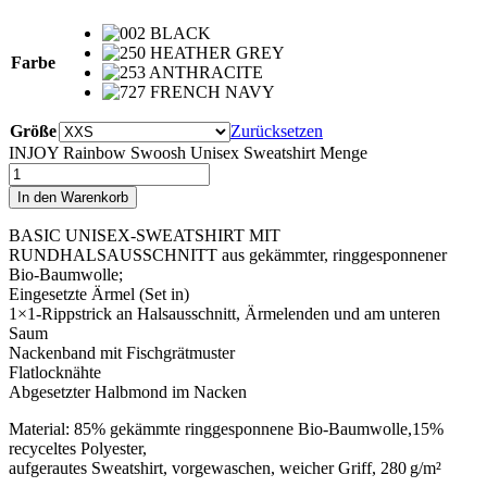
Farbe
Größe
Zurücksetzen
INJOY Rainbow Swoosh Unisex Sweatshirt Menge
In den Warenkorb
BASIC UNISEX-SWEATSHIRT MIT
RUNDHALSAUSSCHNITT aus gekämmter, ringgesponnener
Bio-Baumwolle;
Eingesetzte Ärmel (Set in)
1×1-Rippstrick an Halsausschnitt, Ärmelenden und am unteren
Saum
Nackenband mit Fischgrätmuster
Flatlocknähte
Abgesetzter Halbmond im Nacken
Material: 85% gekämmte ringgesponnene Bio-Baumwolle,15%
recyceltes Polyester,
aufgerautes Sweatshirt, vorgewaschen, weicher Griff, 280 g/m²