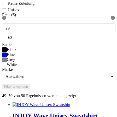
Keine Zuteilung
Unisex
Preis (€)
Farbe
Black
Blue
Grey
White
Marke
Auswählen
Filter anwenden
49–50 von 50 Ergebnissen werden angezeigt
INJOY Wave Unisex Sweatshirt