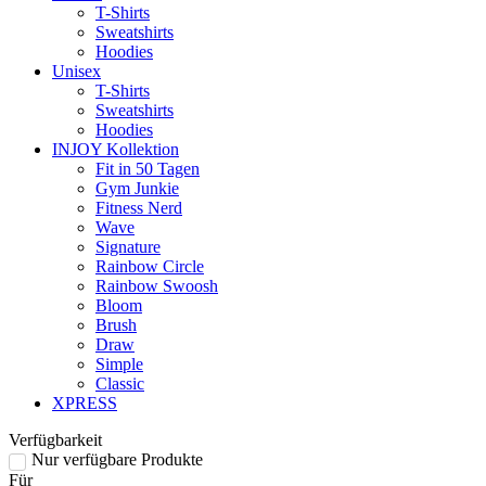
T-Shirts
Sweatshirts
Hoodies
Unisex
T-Shirts
Sweatshirts
Hoodies
INJOY Kollektion
Fit in 50 Tagen
Gym Junkie
Fitness Nerd
Wave
Signature
Rainbow Circle
Rainbow Swoosh
Bloom
Brush
Draw
Simple
Classic
XPRESS
Verfügbarkeit
Nur verfügbare Produkte
Für